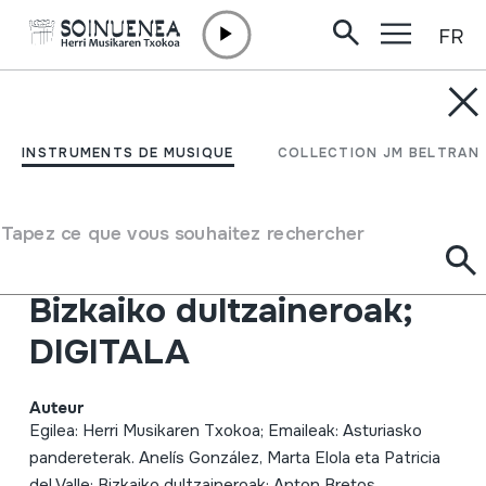
FR
Aller directement au contenu
INSTRUMENTS DE MUSIQUE
HM Neguko kontzertua;
INSTRUMENTS DE MUSIQUE
COLLECTION JM BELTRAN
2010-01-30; Oiartzun;
Herri Musikaren Txokoa;
Tapez ce que vous souhaitez rechercher
Asturiasko pandereterak;
Bizkaiko dultzaineroak;
DIGITALA
Auteur
Egilea: Herri Musikaren Txokoa; Emaileak: Asturiasko
pandereterak. Anelís González, Marta Elola eta Patricia
del Valle; Bizkaiko dultzaineroak; Anton Bretos