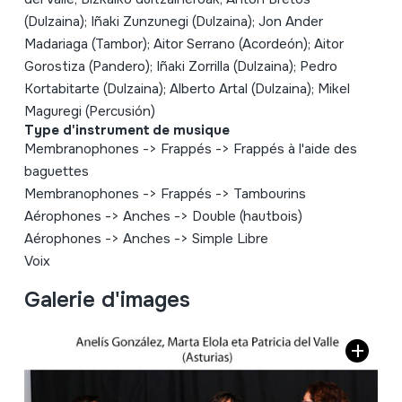
(Dulzaina); Iñaki Zunzunegi (Dulzaina); Jon Ander
Madariaga (Tambor); Aitor Serrano (Acordeón); Aitor
Gorostiza (Pandero); Iñaki Zorrilla (Dulzaina); Pedro
Kortabitarte (Dulzaina); Alberto Artal (Dulzaina); Mikel
Maguregi (Percusión)
Type d'instrument de musique
Membranophones
->
Frappés
->
Frappés à l'aide des
baguettes
Membranophones
->
Frappés
->
Tambourins
Aérophones
->
Anches
->
Double (hautbois)
Aérophones
->
Anches
->
Simple Libre
Voix
Galerie d'images