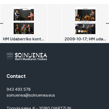
HM Udaberriko kontzertua; 2010-05-08; Oiartzun; Herri Musikaren Txokoa; John Stewart; Xalbador eta Ihidoi; DIGITALA
2009-10-17; HM udazkeneko kontzertua; Herri Musikaren Txokoa; Oiartzun; Mielotxin; ROSER OLIVÉ, PERE OLIVÉ & companyia; DIGITALA
Contact
943 493 578
soinuenea@soinuenea.eus
Tornola kalea, 6 - 20180 OIARTZUN