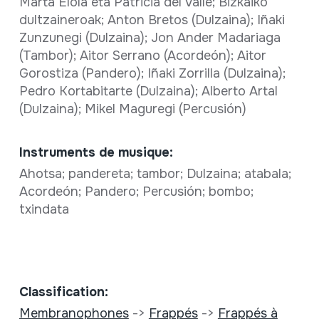
Marta Elola eta Patricia del Valle; Bizkaiko
dultzaineroak; Anton Bretos (Dulzaina); Iñaki
Zunzunegi (Dulzaina); Jon Ander Madariaga
(Tambor); Aitor Serrano (Acordeón); Aitor
Gorostiza (Pandero); Iñaki Zorrilla (Dulzaina);
Pedro Kortabitarte (Dulzaina); Alberto Artal
(Dulzaina); Mikel Maguregi (Percusión)
Instruments de musique:
Ahotsa; pandereta; tambor; Dulzaina; atabala;
Acordeón; Pandero; Percusión; bombo;
txindata
Classification:
Membranophones
->
Frappés
->
Frappés à