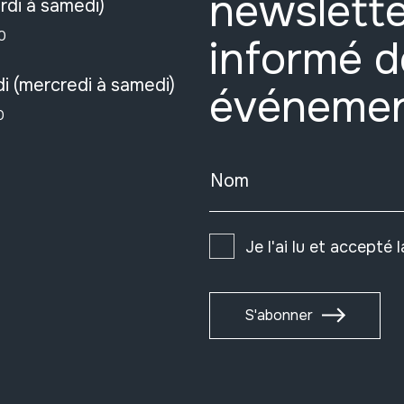
newslette
rdi à samedi)
0
informé d
i (mercredi à samedi)
événeme
0
Nom
Je l'ai lu et accepté 
S'abonner