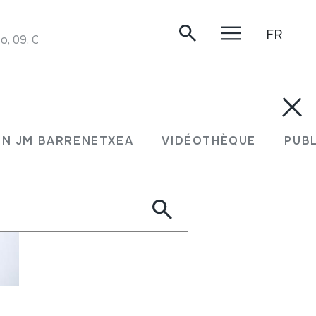
FR
DANZA DEL VOLADOR (1). Música indígena de México, 09. Conaculta - INAH. 1970. 7ª edición 2002.
N JM BARRENETXEA
VIDÉOTHÈQUE
PUB