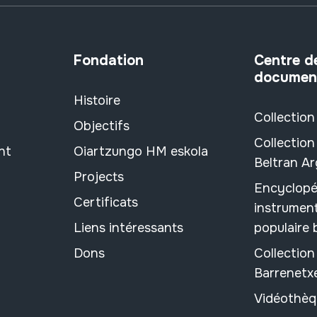
Fondation
Centre d
documen
Histoire
Collection
Objectifs
Collection
nt
Oiartzungo HM eskola
Beltran A
Projects
Encyclopé
Certificats
instrument
Liens intéressants
populaire
Dons
Collectio
Barrenetx
Vidéothèq