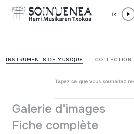
Aller directement au contenu
INSTRUMENTS DE MUSIQUE
It's a long, long way to
INSTRUMENTS DE MUSIQUE
COLLECTION 
Tipperary; Judje & William
Tapez ce que vous souhaitez re
Auteur
Judje & Williams
Galerie d'images
Fiche complète