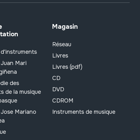
e
Magasin
tation
Réseau
 d'instruments
Livres
 Juan Mari
Livres (pdf)
rgiñena
CD
die des
DVD
s de la musique
 basque
CDROM
n Jose Mariano
Instruments de musique
ea
ue