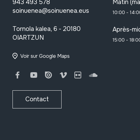
943 493 578
Matin (ma
soinuenea@soinuenea.eus
10:00 - 14:0
Tornola kalea, 6 - 20180
Après-mid
OIARTZUN
15:00 - 18:0
Voir sur Google Maps
Facebook
Youtube
Issuu
Vimeo
Flickr
SoundCloud
Contact