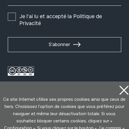
Je l'ai lu et accepté la
Politique de
Privacité
S'abonner
Ce site Internet utilise ses propres cookies ainsi que ceux de
tiers. Choisissez l’option de cookies que vous préférez pour
naviguer et même leur désactivation totale. Si vous
Conditions d'Utilisation
Politique de Privacité
souhaitez bloquer certains cookies, cliquez sur «
Cookies politique
Configuration ». Si vous cliquez sur le bouton « J’ai compris »