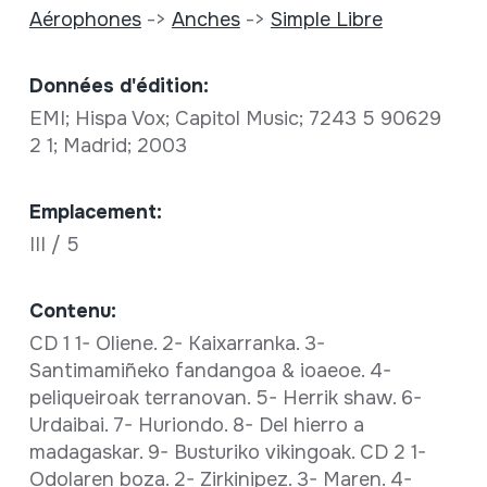
Aérophones
->
Anches
->
Simple Libre
Données d'édition:
EMI; Hispa Vox; Capitol Music; 7243 5 90629
2 1; Madrid; 2003
Emplacement:
III / 5
Contenu:
CD 1 1- Oliene. 2- Kaixarranka. 3-
Santimamiñeko fandangoa & ioaeoe. 4-
peliqueiroak terranovan. 5- Herrik shaw. 6-
Urdaibai. 7- Huriondo. 8- Del hierro a
madagaskar. 9- Busturiko vikingoak. CD 2 1-
Odolaren boza. 2- Zirkinipez. 3- Maren. 4-