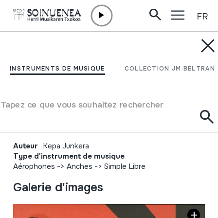
FR
Aller directement au contenu
INSTRUMENTS DE MUSIQUE
K. Kepa Junkera. 2003
INSTRUMENTS DE MUSIQUE
COLLECTION JM BELTRAN
martxoak 28-29 marzo
20:00h Teatro Arriaga
Tapez ce que vous souhaitez rechercher
Antzokia
Auteur
Kepa Junkera
Type d'instrument de musique
Aérophones
->
Anches
->
Simple Libre
Galerie d'images