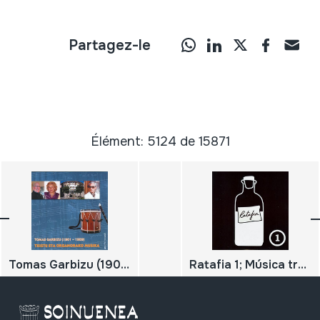
Partagez-le
Élément: 5124 de 15871
Tomas Garbizu (1901-1983) Txistu eta Organorako Musika
Ratafia 1; Música tradicional basca i catalana per cercavilla, ball o concert.