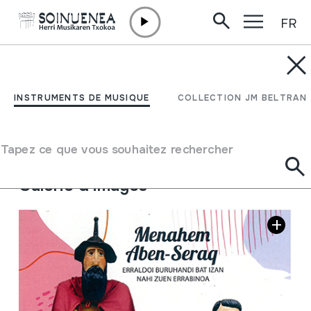
FR
Aller directement au contenu
INSTRUMENTS DE MUSIQUE
Menahem Aben-Serak /
INSTRUMENTS DE MUSIQUE
COLLECTION JM BELTRAN
Fray Digo de Estella;
Tapez ce que vous souhaitez rechercher
Auteur
Angel de Miguel Martinez;
Galerie d'images