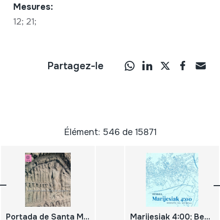
Mesures:
12; 21;
Partagez-le
Élément: 546 de 15871
Portada de Santa María de Sangüesa; Imaginario románico en piedra;
Marijesiak 4:00; Bederatzi gau hotzetan