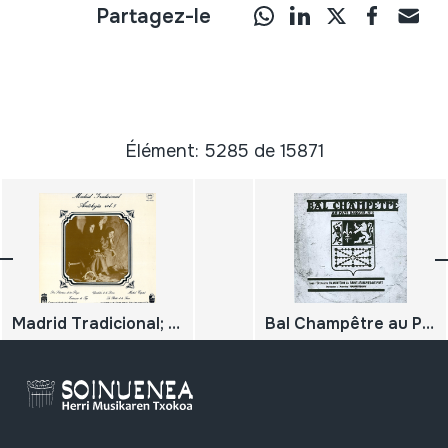
Partagez-le
Élément: 5285 de 15871
Madrid Tradicional; Antología; Vol. 5; San Sebastian de los Reyes; Guadalix de la Sierra; Madrid Capital; Estremera de Tajo; La puebla de la Sierra
Bal Champêtre au Pays Basque; Nº 2