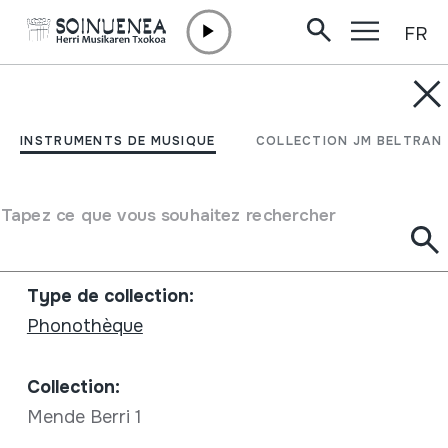
FR
Aller directement au contenu
INSTRUMENTS DE MUSIQUE
Mende berri 1
INSTRUMENTS DE MUSIQUE
COLLECTION JM BELTRAN
Auteur
Pantxoa Carrere Peio Ospital
Type d'instrument de musique
Voix
Tapez ce que vous souhaitez rechercher
Fiche complète
Type de collection:
Phonothèque
Collection:
Mende Berri 1