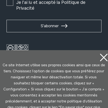
Je l'ai lu et accepté la
Politique de
Privacité
S'abonner
Ce site Internet utilise ses propres cookies ainsi que ceux de
tiers. Choisissez l’option de cookies que vous préférez pour
naviguer et même leur désactivation totale. Si vous
souhaitez bloquer certains cookies, cliquez sur «
Conditions d'Utilisation
Politique de Privacité
Configuration ». Si vous cliquez sur le bouton « J’ai compris »
Cookies politique
vous consentez à accepter les cookies mentionnés
précédemment, et à accepter notre politique d’utilisation
des cookies, cliquez sur le lien "
En savoir plus
" pour plus
Développé par Lotura