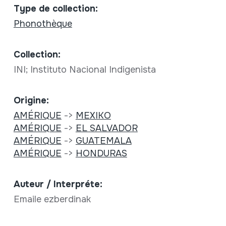
Type de collection:
Phonothèque
Collection:
INI; Instituto Nacional Indigenista
Origine:
AMÉRIQUE
->
MEXIKO
AMÉRIQUE
->
EL SALVADOR
AMÉRIQUE
->
GUATEMALA
AMÉRIQUE
->
HONDURAS
Auteur / Interpréte:
Emaile ezberdinak