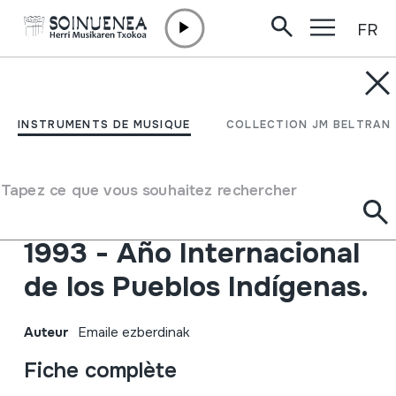
FR
Aller directement au contenu
INSTRUMENTS DE MUSIQUE
Música de los Pueblos
INSTRUMENTS DE MUSIQUE
COLLECTION JM BELTRAN
Mayas. Belice - El
Salvador - Guatemala -
Tapez ce que vous souhaitez rechercher
Honduras - México; INI.
1993 - Año Internacional
de los Pueblos Indígenas.
Auteur
Emaile ezberdinak
Fiche complète