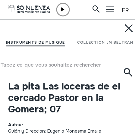
FR
Aller directement au contenu
INSTRUMENTS DE MUSIQUE
Oficios en la memoria 3 ;
INSTRUMENTS DE MUSIQUE
COLLECTION JM BELTRAN
Oficios Perdidos VII La
cestería de la Gomera El
Tapez ce que vous souhaitez rechercher
llaguter El rabel; 03·03
La pita Las loceras de el
cercado Pastor en la
Gomera; 07
Auteur
Guión y Dirección: Eugenio Monesma Emaile