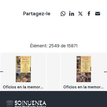
Partagez-le
Élément: 2549 de 15871
Oficios en la memoria 5; Oficios Perdidos VII La cestería de avellano Albarcas campurrianas El orujo. El hilado de la lana. El palo majorero La pesca con mosca La cerámica de Muel
Oficios en la memoria 2; Oficios Perdidos VII El molino de arcera El mejunje. El latonero Pablo, el cuchillero La cabra en fuerteventura Los telares de trapera