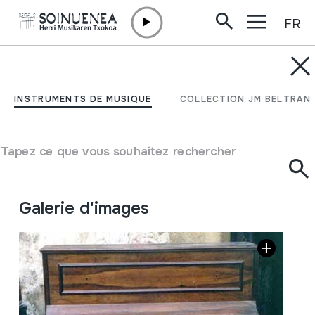
FR
Aller directement au contenu
INSTRUMENTS DE MUSIQUE
PIANOA
INSTRUMENTS DE MUSIQUE
COLLECTION JM BELTRAN
Auteur
J. Chassaigne & Cte. markakoa
Type d'instrument de musique
Tapez ce que vous souhaitez rechercher
Cordes
->
À clavier
Cordes
->
Mécanique / piano mécanique / piano
Galerie d'images