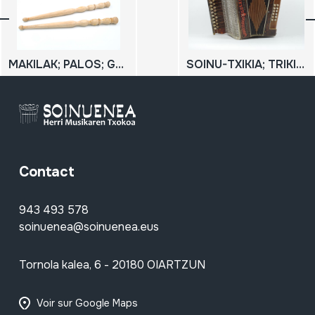
MAKILAK; PALOS; Gaitero-dultzainero taldeko danborra jotzeko makilak
SOINU-TXIKIA; TRIKITIXA
Contact
943 493 578
soinuenea@soinuenea.eus
Tornola kalea, 6 - 20180 OIARTZUN
Voir sur Google Maps