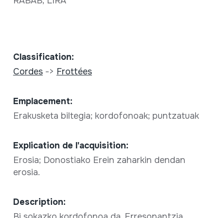
RABAB; LIRA
Classification:
Cordes
->
Frottées
Emplacement:
Erakusketa biltegia; kordofonoak; puntzatuak
Explication de l'acquisition:
Erosia; Donostiako Erein zaharkin dendan
erosia.
Description:
Bi sokazko kordofonoa da. Erresonantzia