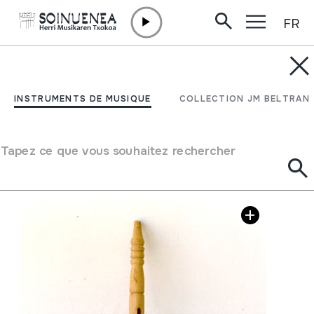
FR
Aller directement au contenu
INSTRUMENTS DE MUSIQUE
RABAB; LIRA
INSTRUMENTS DE MUSIQUE
COLLECTION JM BELTRAN
Auteur
Ez dakigu.
Type d'instrument de musique
Cordes
->
Frottées
Tapez ce que vous souhaitez rechercher
Galerie d'images