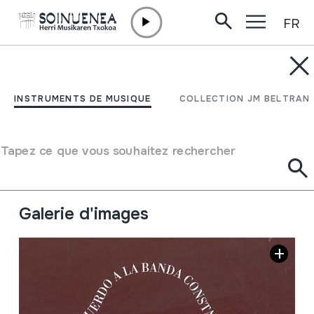
FR
Aller directement au contenu
INSTRUMENTS DE MUSIQUE
Recuerdo a la Banda
INSTRUMENTS DE MUSIQUE
COLLECTION JM BELTRAN
Constancia. La banda
"Constancia" 1817-2017
Tapez ce que vous souhaitez rechercher
Auteur
La banda "Constancia"
Galerie d'images