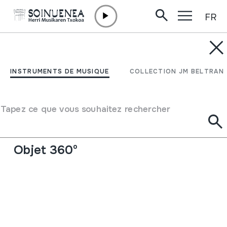
FR
Aller directement au contenu
INSTRUMENTS DE MUSIQUE
RKANG-GLING; YOGINS
INSTRUMENTS DE MUSIQUE
COLLECTION JM BELTRAN
Auteur
Ez dakigu.
Type d'instrument de musique
Tapez ce que vous souhaitez rechercher
Aérophones
->
Vibrations des lèvres (trompette)
->
Naturelle (avec / sans trous)
Objet 360º