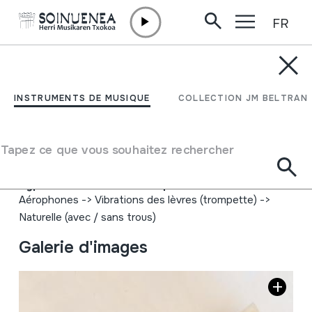
FR
Aller directement au contenu
INSTRUMENTS DE MUSIQUE
ROH; Adarra; Cuerno;
INSTRUMENTS DE MUSIQUE
COLLECTION JM BELTRAN
Horn
Tapez ce que vous souhaitez rechercher
Auteur
Tibor Koblicek. Turicky 15. 98522 Cinobana. Slovensko.
Type d'instrument de musique
Aérophones
->
Vibrations des lèvres (trompette)
->
Naturelle (avec / sans trous)
Galerie d'images