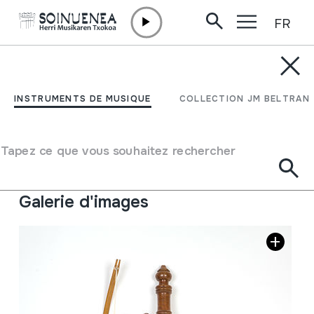
FR
Aller directement au contenu
INSTRUMENTS DE MUSIQUE
SO THAI; Thailandiar
INSTRUMENTS DE MUSIQUE
COLLECTION JM BELTRAN
viela
Tapez ce que vous souhaitez rechercher
Auteur
Ez dakigu.
Type d'instrument de musique
Cordes
->
Frottées
Galerie d'images