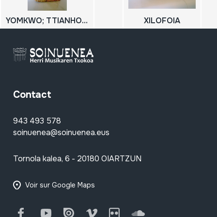
YOMKWO; TTIANHOUN BWABA
XILOFOIA
Contact
943 493 578
soinuenea@soinuenea.eus
Tornola kalea, 6 - 20180 OIARTZUN
Voir sur Google Maps
Facebook
Youtube
Issuu
Vimeo
Flickr
SoundCloud