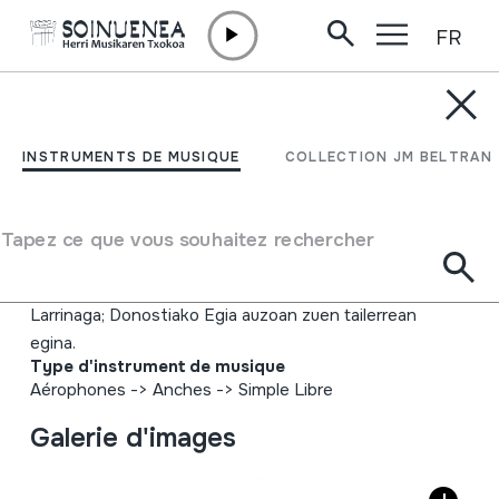
FR
Aller directement au contenu
INSTRUMENTS DE MUSIQUE
SOINUA; SOINU-
INSTRUMENTS DE MUSIQUE
COLLECTION JM BELTRAN
HANDIA; AKORDEOIA;
PIANOZKO AKORDEOIA
Tapez ce que vous souhaitez rechercher
Auteur
Larrinaga; Donostiako Egia auzoan zuen tailerrean
egina.
Type d'instrument de musique
Aérophones
->
Anches
->
Simple Libre
Galerie d'images