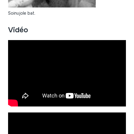
Soinujole bat.
Vidéo