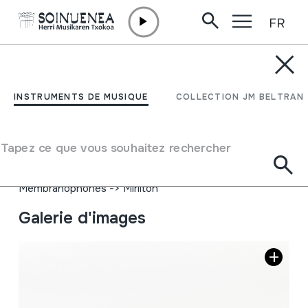
FR
Aller directement au contenu
INSTRUMENTS DE MUSIQUE
TURUTA
INSTRUMENTS DE MUSIQUE
COLLECTION JM BELTRAN
Auteur
Juan Mari Beltran Argiñena; Etxarri Aranazen
Tapez ce que vous souhaitez rechercher
haurtzaroan egiten zituztenak bezalakoa.
Type d'instrument de musique
Membranophones
->
Mirliton
Galerie d'images