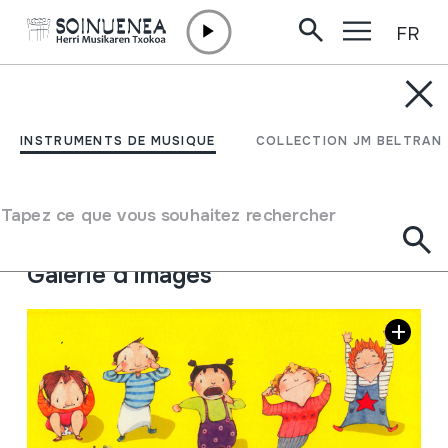
FR
Aller directement au contenu
INSTRUMENTS DE MUSIQUE
Txikia izanik
INSTRUMENTS DE MUSIQUE
COLLECTION JM BELTRAN
Auteur
Imanol Urbieta; Mixel Ducau; Takolo, Pirritx eta Porrotx;
Tapez ce que vous souhaitez rechercher
Jose Inazio Ansorena;
Galerie d'images