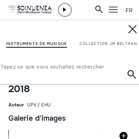
FR
Aller directement au contenu
INSTRUMENTS DE MUSIQUE
Uda ikastaroak / Cursos
INSTRUMENTS DE MUSIQUE
COLLECTION JM BELTRAN
de verano / Summer
courses; Egitaraua /
Tapez ce que vous souhaitez rechercher
Programa / Program ;
2018
Auteur
UPV / EHU
Galerie d'images