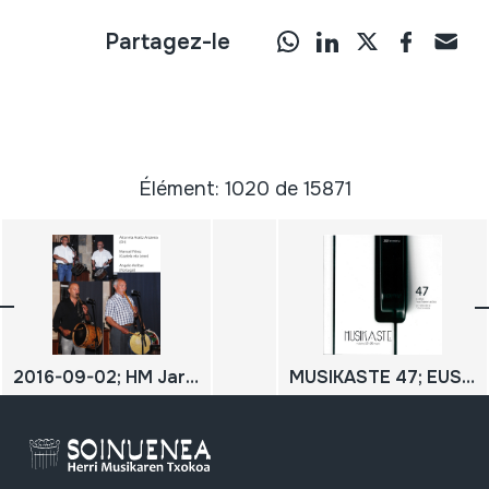
Partagez-le
Élément: 1020 de 15871
2016-09-02; HM Jardunaldiak; Oiartzun; Kontzertua; Europar danbolinteroen hiru eredu; Soinuenea; Txistulariak eta danbolinteroak; Euskal Herria; Portugal; Gaztela eta Leon; Aitor Arozena; Araitz Arozena; Angelo Arribas; Manuel Pérez; DIGITALA
MUSIKASTE 47; EUSKAL MUSIKAREN ASTEA; ERRENTERIA 2019; SEMANA DE LA MÚSICA VASCA