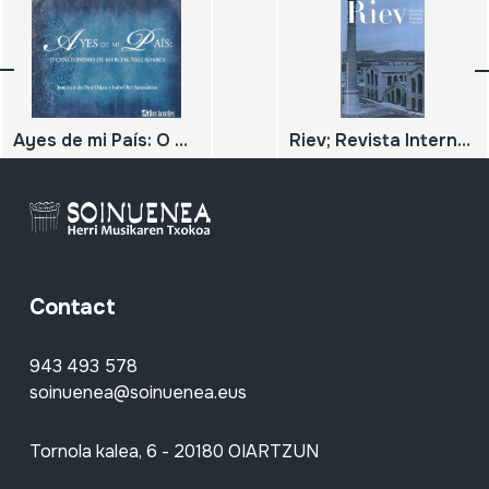
Ayes de mi País: O Cancionero de Marcial Valladares
Riev; Revista Internacional de los Estudios Vascos - Eusko Ikaskuntzen Nazioarteko Aldizkaria - Revue Internationale des Etudes Basques - International Journal on Basque Studies; nº 59.1; 2014;
Contact
943 493 578
soinuenea@soinuenea.eus
Tornola kalea, 6 - 20180 OIARTZUN