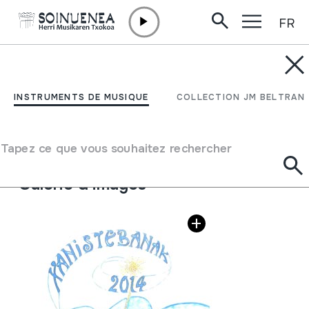
FR
Aller directement au contenu
INSTRUMENTS DE MUSIQUE
Xanistebanak 2014;
INSTRUMENTS DE MUSIQUE
COLLECTION JM BELTRAN
Oiartzun 2014
Tapez ce que vous souhaitez rechercher
Auteur
Ezberdinak
Galerie d'images