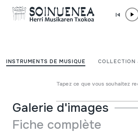
Aller directement au contenu
INSTRUMENTS DE MUSIQUE
ZITARA; CITARA
INSTRUMENTS DE MUSIQUE
COLLECTION 
Auteur
MUSICO VOILINE SHAPE markakoa
Type d'instrument de musique
Cordes
->
Pincées
Tapez ce que vous souhaitez re
Galerie d'images
Fiche complète