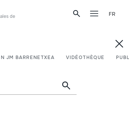
FR
GAITA CORTA Y GAITA MACHO. Instrumentos Musicales de Colombia. Fundacion BAT. CDR
N JM BARRENETXEA
VIDÉOTHÈQUE
PUB