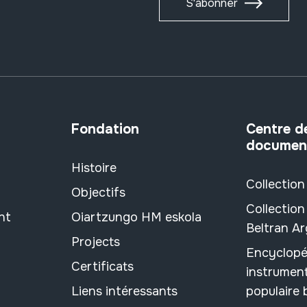
S'abonner
Fondation
Centre d
documen
Histoire
Collection
Objectifs
Collection
nt
Oiartzungo HM eskola
Beltran A
Projects
Encyclopé
Certificats
instrument
Liens intéressants
populaire