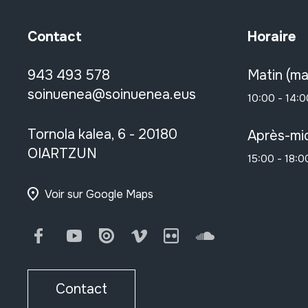
Contact
Horaire
943 493 578
Matin (ma
soinuenea@soinuenea.eus
10:00 - 14:0
Tornola kalea, 6 - 20180
Après-mid
OIARTZUN
15:00 - 18:0
Voir sur Google Maps
Facebook
Youtube
Issuu
Vimeo
Flickr
SoundCloud
Contact