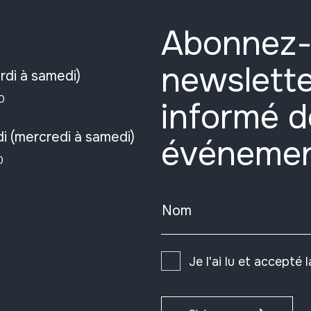
Abonnez-
newslette
rdi à samedi)
0
informé d
i (mercredi à samedi)
événeme
0
Nom
Je l'ai lu et accepté 