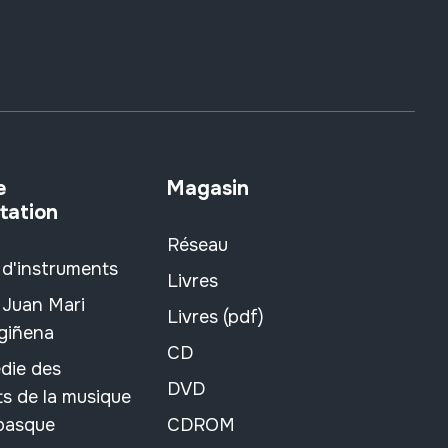
e
Magasin
tation
Réseau
 d'instruments
Livres
 Juan Mari
Livres (pdf)
rgiñena
CD
die des
DVD
s de la musique
 basque
CDROM