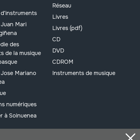
Réseau
 d'instruments
Livres
 Juan Mari
Livres (pdf)
rgiñena
CD
die des
DVD
s de la musique
 basque
CDROM
n Jose Mariano
Instruments de musique
ea
ue
ons numériques
r à Soinuenea