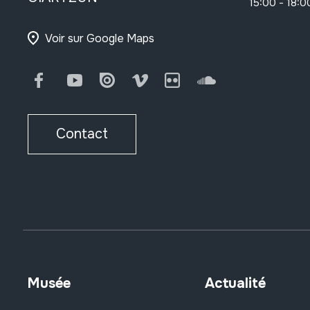
15:00 - 18:0
Voir sur Google Maps
Facebook
Youtube
Issuu
Vimeo
Flickr
SoundCloud
Contact
Musée
Actualité