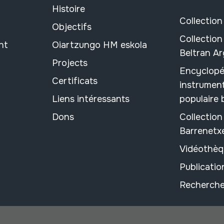
Histoire
Collection
Objectifs
Collection
nt
Oiartzungo HM eskola
Beltran A
Projects
Encyclopé
Certificats
instrument
Liens intéressants
populaire
Dons
Collectio
Barrenetx
Vidéothèq
Publicati
Recherche