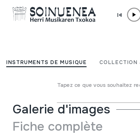
Aller directement au contenu
INSTRUMENTS DE MUSIQUE
ZITHER; ZITARA
INSTRUMENTS DE MUSIQUE
COLLECTION 
Auteur
GITARR-ZITHER. Made in Germany.
Type d'instrument de musique
Cordes
->
Pincées
Tapez ce que vous souhaitez re
Galerie d'images
Fiche complète