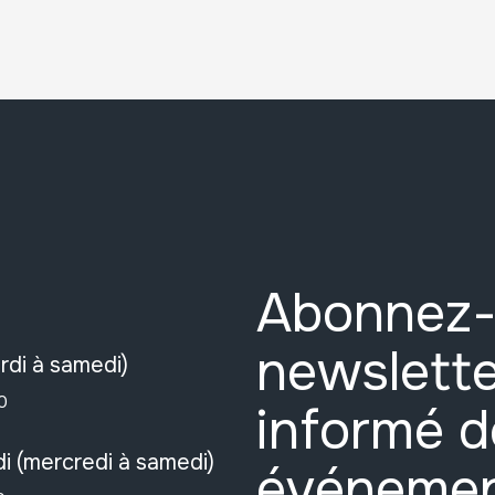
Abonnez-
newslette
rdi à samedi)
0
informé d
i (mercredi à samedi)
événeme