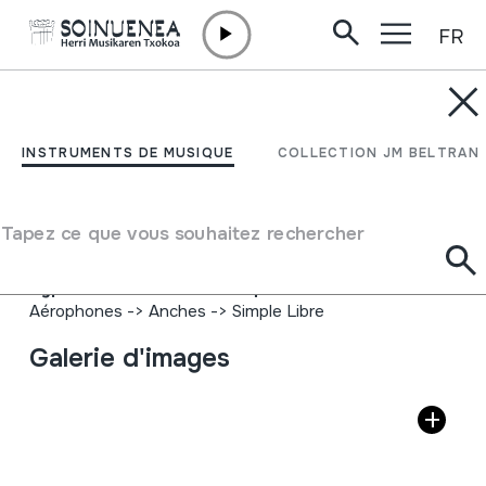
FR
Aller directement au contenu
INSTRUMENTS DE MUSIQUE
SOINUA; SOINU-
INSTRUMENTS DE MUSIQUE
COLLECTION JM BELTRAN
HANDIA; AKORDEOIA
Tapez ce que vous souhaitez rechercher
Auteur
Larrinaga markakoa; Donostiako Egia auzoan egina.
Type d'instrument de musique
Aérophones
->
Anches
->
Simple Libre
Galerie d'images