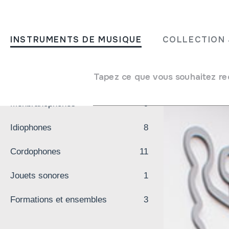
Aller directement au contenu
INSTRUMENTS DE MUSIQUE
COLLECTION 
Visite virtuelle
Aerophones
13
Tapez ce que vous souhaitez re
Aerophones
13
Flûtes droites à une main
Menbranophones
9
Idiophones
8
Flûtes droites à deux
Cordophones
11
mains
Jouets sonores
1
Flûtes traversières
Formations et ensembles
3