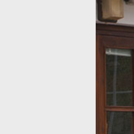
León Bilbao, joueurs et
fabricants
d&#039;albokas