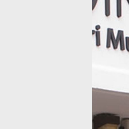
Anche simple (libre)
Accordéons
Vibrations des lèvres
Aérophones libres
Atelier de Jose Mari et