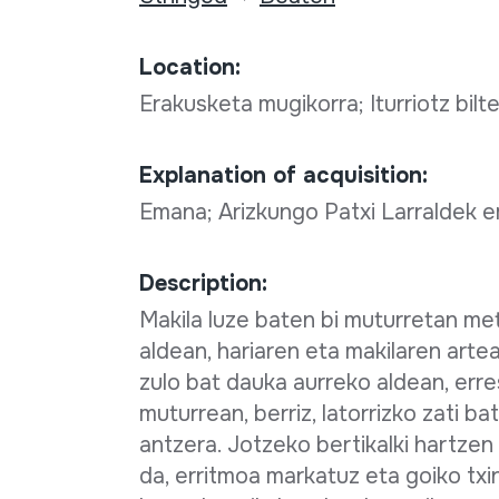
Location:
Erakusketa mugikorra; Iturriotz bilt
Explanation of acquisition:
Emana; Arizkungo Patxi Larraldek 
Description:
Makila luze baten bi muturretan me
aldean, hariaren eta makilaren artea
zulo bat dauka aurreko aldean, erre
muturrean, berriz, latorrizko zati b
antzera. Jotzeko bertikalki hartzen 
da, erritmoa markatuz eta goiko txi