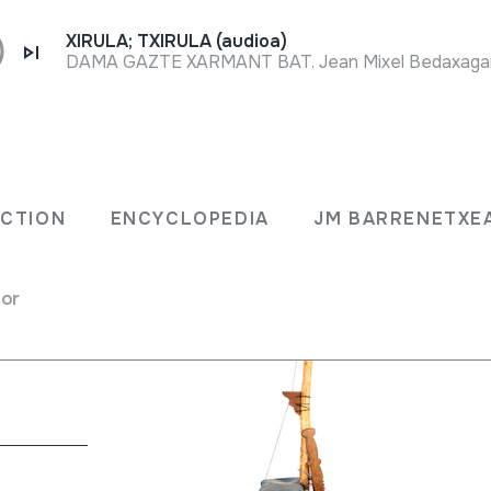
XIRULA; TXIRULA (audioa)
DAMA GAZTE XARMANT BAT. Jean Mixel Bedaxagar. 
ECTION
ENCYCLOPEDIA
JM BARRENETXE
ctly
for