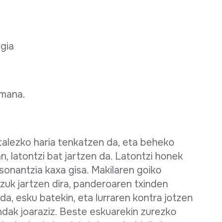
egia
emana.
talezko haria tenkatzen da, eta beheko
n, latontzi bat jartzen da. Latontzi honek
sonantzia kaxa gisa. Makilaren goiko
atzuk jartzen dira, panderoaren txinden
da, esku batekin, eta lurraren kontra jotzen
ndak joaraziz. Beste eskuarekin zurezko