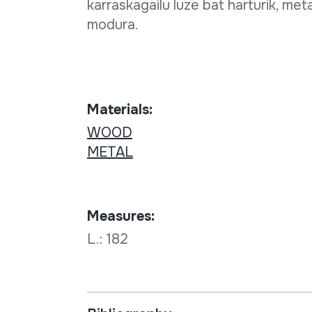
karraskagailu luze bat harturik, meta
modura.
Materials:
WOOD
METAL
Measures:
L.: 182