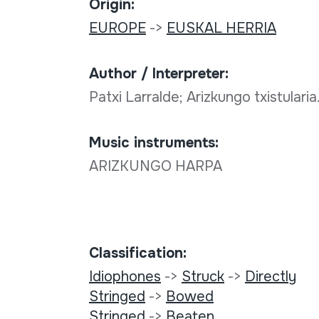
Origin:
EUROPE
->
EUSKAL HERRIA
Author / Interpreter:
Patxi Larralde; Arizkungo txistularia
Music instruments:
ARIZKUNGO HARPA
Classification:
Idiophones
->
Struck
->
Directly
Stringed
->
Bowed
Stringed
->
Beaten