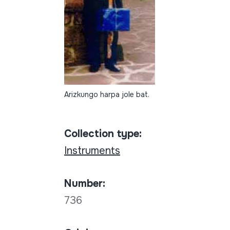
Arizkungo harpa jole bat.
Collection type:
Instruments
Number:
736