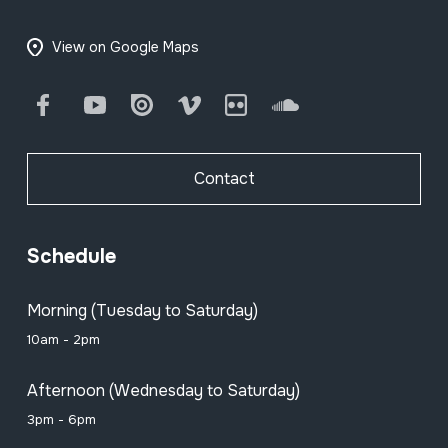
View on Google Maps
Facebook
Youtube
Issuu
Vimeo
Flickr
SoundCloud
Contact
Schedule
Morning (Tuesday to Saturday)
10am - 2pm
Afternoon (Wednesday to Saturday)
3pm - 6pm