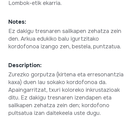
Lombok-etik ekarria.
Notes:
Ez dakigu tresnaren sailkapen zehatza zein
den. Arkua edukiko balu igurtzitako
kordofonoa izango zen, bestela, puntzatua.
Description:
Zurezko gorputza (kirtena eta erresonantzia
kaxa) duen lau sokako kordofonoa da.
Apaingarritzat, txuri koloreko inkrustazioak
ditu. Ez dakigu tresnaren izendapen eta
sailkapen zehatza zein den; kordofono
pultsatua izan daitekeela uste dugu.