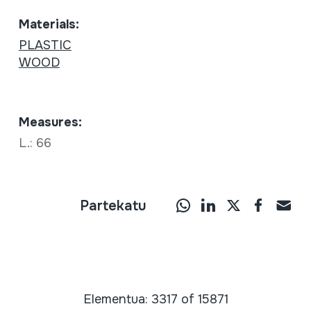
Materials:
PLASTIC
WOOD
Measures:
L.: 66
Partekatu
Elementua: 3317 of 15871