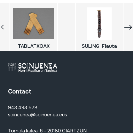
TABLATXOAK
SULING; Flauta
Contact
943 493 578
soinuenea@soinuenea.eus
Tornola kalea, 6 - 20180 OIARTZUN