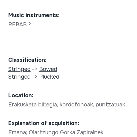
Music instruments:
REBAB ?
Classification:
Stringed
->
Bowed
Stringed
->
Plucked
Location:
Erakusketa biltegia; kordofonoak; puntzatuak
Explanation of acquisition:
Emana; Oiartzungo Gorka Zapirainek