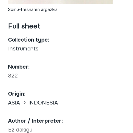
Soinu-tresnaren argazkia.
Full sheet
Collection type:
Instruments
Number:
822
Origin:
ASIA
->
INDONESIA
Author / Interpreter:
Ez dakigu.