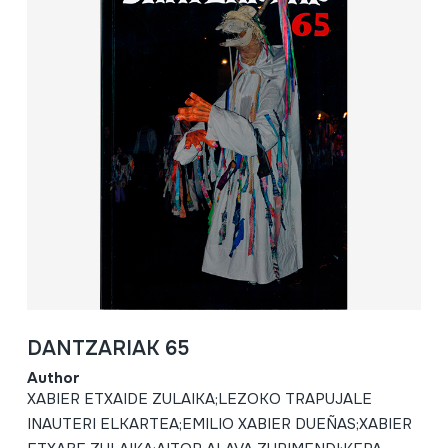
DANTZARIAK 65
Author
XABIER ETXAIDE ZULAIKA;LEZOKO TRAPUJALE
INAUTERI ELKARTEA;EMILIO XABIER DUEÑAS;XABIER