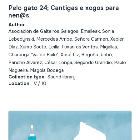
Pelo gato 24; Cantigas e xogos para
nen@s
Author
Asociación de Gaiteiros Galegos; Emaileak: Sonia
Lebedynski, Mercedes Arribe, Señora Carmen, Xabier
Díaz, Xurxo Souto, Leilía, Fuxan os Ventos, Migallas,
Charanga "Vai de Baile", Xosé Liz, Begoña Riobó,
Pancho Álvarez, César Longa, Segundo Grandío, Paulo
Nogueira, Magoia Bodega
Collection type
Sound library
Location:
V / 10