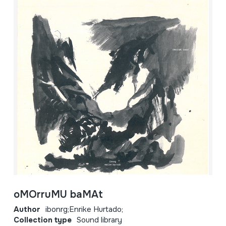
oMOrruMU baMAt
Author
ibonrg;Enrike Hurtado;
Collection type
Sound library