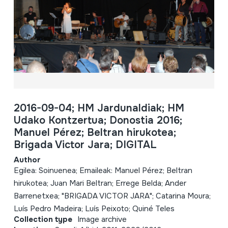
2016-09-04; HM Jardunaldiak; HM
Udako Kontzertua; Donostia 2016;
Manuel Pérez; Beltran hirukotea;
Brigada Victor Jara; DIGITAL
Author
Egilea: Soinuenea; Emaileak: Manuel Pérez; Beltran
hirukotea; Juan Mari Beltran; Errege Belda; Ander
Barrenetxea; "BRIGADA VICTOR JARA"; Catarina Moura;
Luís Pedro Madeira; Luís Peixoto; Quiné Teles
Collection type
Image archive