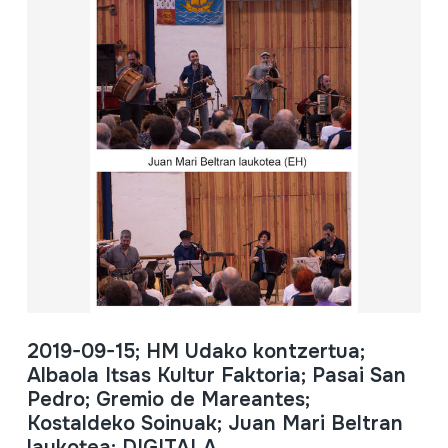
2019-09-15; HM Udako kontzertua;
Albaola Itsas Kultur Faktoria; Pasai San
Pedro; Gremio de Mareantes;
Kostaldeko Soinuak; Juan Mari Beltran
laukotea; DIGITALA