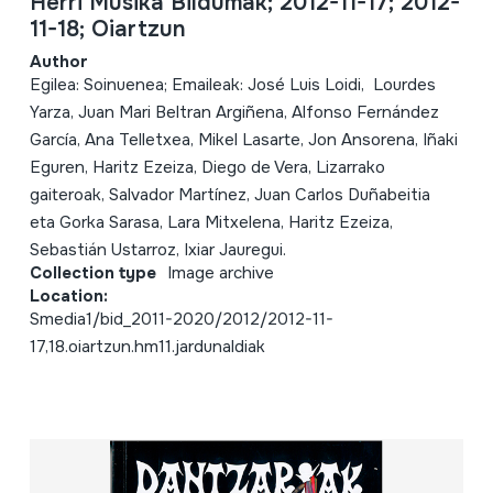
Herri Musika Bildumak; 2012-11-17; 2012-
11-18; Oiartzun
Author
Egilea: Soinuenea; Emaileak: José Luis Loidi, Lourdes
Yarza, Juan Mari Beltran Argiñena, Alfonso Fernández
García, Ana Telletxea, Mikel Lasarte, Jon Ansorena, Iñaki
Eguren, Haritz Ezeiza, Diego de Vera, Lizarrako
gaiteroak, Salvador Martínez, Juan Carlos Duñabeitia
eta Gorka Sarasa, Lara Mitxelena, Haritz Ezeiza,
Sebastián Ustarroz, Ixiar Jauregui.
Collection type
Image archive
Location:
Smedia1/bid_2011-2020/2012/2012-11-
17,18.oiartzun.hm11.jardunaldiak