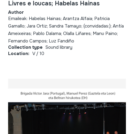
Livres e loucas; Habelas Hainas
Author
Emaileak: Habelas Hainas; Arantza Alfaia; Patricia
Gamallo; Jara Ortiz; Sandra Tamayo; (convidadas:); Antía
Ameixeiras; Pablo Dalama; Olalla Liñares; Manu Paino;
Fernando Campos; Luz Fandiño
Collection type
Sound library
Location:
V / 10