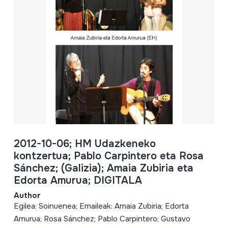
2012-10-06; HM Udazkeneko
kontzertua; Pablo Carpintero eta Rosa
Sánchez; (Galizia); Amaia Zubiria eta
Edorta Amurua; DIGITALA
Author
Egilea: Soinuenea; Emaileak: Amaia Zubiria; Edorta
Amurua; Rosa Sánchez; Pablo Carpintero; Gustavo