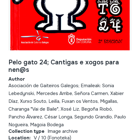
Pelo gato 24; Cantigas e xogos para
nen@s
Author
Asociación de Gaiteiros Galegos; Emaileak: Sonia
Lebedynski, Mercedes Arribe, Señora Carmen, Xabier
Díaz, Xurxo Souto, Leilía, Fuxan os Ventos, Migallas,
Charanga "Vai de Baile", Xosé Liz, Begoña Riobó,
Pancho Álvarez, César Longa, Segundo Grandío, Paulo
Nogueira, Magoia Bodega
Collection type
Image archive
Location:
V / 10 (Fonoteka)