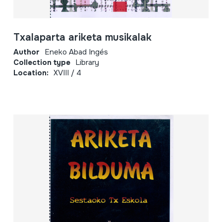
Txalaparta ariketa musikalak
Author
Eneko Abad Ingés
Collection type
Library
Location:
XVIII / 4