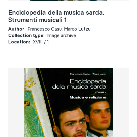
Enciclopedia della musica sarda.
Strumenti musicali 1
Author
Francesco Casu; Marco Lutzu;
Collection type
Image archive
Location:
XVIII / 1