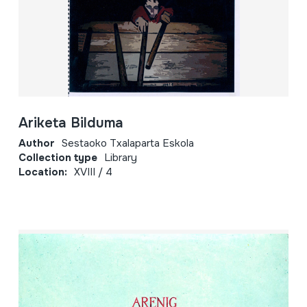
Ariketa Bilduma
Author
Sestaoko Txalaparta Eskola
Collection type
Library
Location:
XVIII / 4