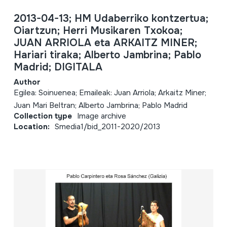
2013-04-13; HM Udaberriko kontzertua;
Oiartzun; Herri Musikaren Txokoa;
JUAN ARRIOLA eta ARKAITZ MINER;
Hariari tiraka; Alberto Jambrina; Pablo
Madrid; DIGITALA
Author
Egilea: Soinuenea; Emaileak: Juan Arriola; Arkaitz Miner;
Juan Mari Beltran; Alberto Jambrina; Pablo Madrid
Collection type
Image archive
Location:
Smedia1/bid_2011-2020/2013