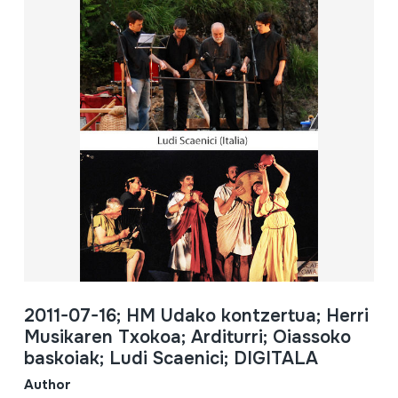
2011-07-16; HM Udako kontzertua; Herri
Musikaren Txokoa; Arditurri; Oiassoko
baskoiak; Ludi Scaenici; DIGITALA
Author