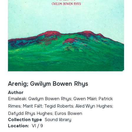
Arenig; Gwilym Bowen Rhys
Author
Emaileak: Gwilym Bowen Rhys; Gwen Màiri; Patrick
Rimes; Marit Fält; Tegid Roberts; Aled Wyn Hughes;
Dafydd Rhys Hughes; Euros Bowen
Collection type
Sound library
Location:
VI / 9