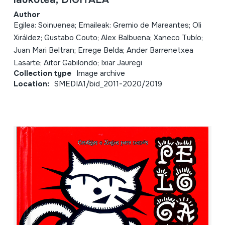
Author
Egilea: Soinuenea; Emaileak: Gremio de Mareantes; Oli
Xiráldez; Gustabo Couto; Alex Balbuena; Xaneco Tubío;
Juan Mari Beltran; Errege Belda; Ander Barrenetxea
Lasarte; Aitor Gabilondo; Ixiar Jauregi
Collection type
Image archive
Location:
SMEDIA1/bid_2011-2020/2019