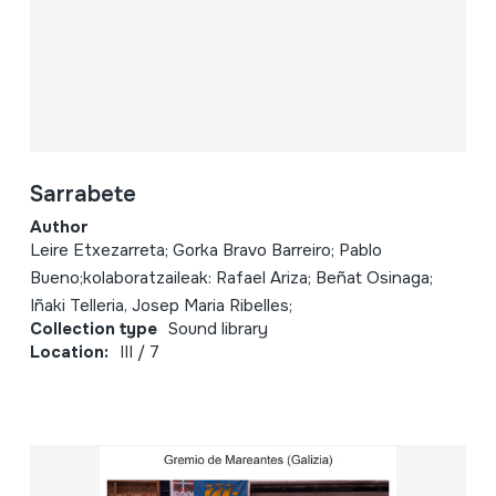
Sarrabete
Author
Leire Etxezarreta; Gorka Bravo Barreiro; Pablo
Bueno;kolaboratzaileak: Rafael Ariza; Beñat Osinaga;
Iñaki Telleria, Josep Maria Ribelles;
Collection type
Sound library
Location:
III / 7