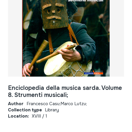
Enciclopedia della musica sarda. Volume
8. Strumenti musicali;
Author
Francesco Casu;Marco Lutzu;
Collection type
Library
Location:
XVIII / 1