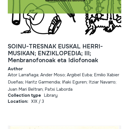
SOINU-TRESNAK EUSKAL HERRI-
MUSIKAN; ENZIKLOPEDIA; III;
Menbranofonoak eta Idiofonoak
Author
Aitor Larrañaga; Ander Moso; Argibel Euba; Emilio Xabier
Dueñas; Haritz Garmendia; Iñaki Eguren; Itziar Navarro;
Juan Mari Beltran; Patxi Laborda
Collection type
Library
Location:
XIX / 3