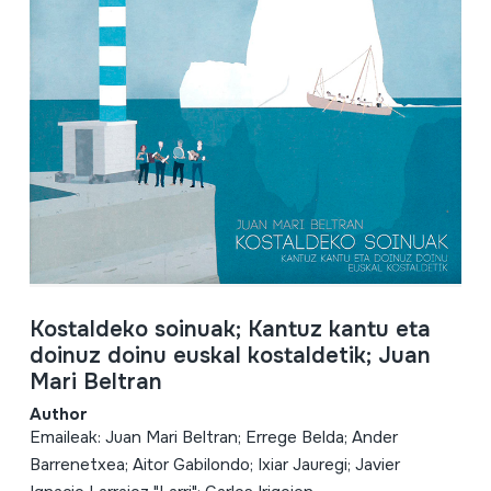
Kostaldeko soinuak; Kantuz kantu eta
doinuz doinu euskal kostaldetik; Juan
Mari Beltran
Author
Emaileak: Juan Mari Beltran; Errege Belda; Ander
Barrenetxea; Aitor Gabilondo; Ixiar Jauregi; Javier