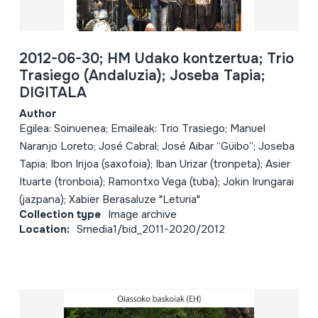
2012-06-30; HM Udako kontzertua; Trio
Trasiego (Andaluzia); Joseba Tapia;
DIGITALA
Author
Egilea: Soinuenea; Emaileak: Trio Trasiego; Manuel
Naranjo Loreto; José Cabral; José Aibar “Güibo”; Joseba
Tapia; Ibon Irijoa (saxofoia); Iban Urizar (tronpeta); Asier
Ituarte (tronboia); Ramontxo Vega (tuba); Jokin Irungarai
(jazpana); Xabier Berasaluze "Leturia"
Collection type
Image archive
Location:
Smedia1/bid_2011-2020/2012