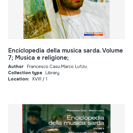
Enciclopedia della musica sarda. Volume
7; Musica e religione;
Author
Francesco Casu;Marco Lutzu;
Collection type
Library
Location:
XVIII / 1