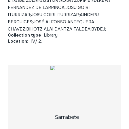
ETXABE ZULAIKA;AITOR ALAVA ZURIMENDI;KEPA
FERNANDEZ DE LARRINOA;JOSU GOIRI
ITURRIZAR;JOSU GOIRI ITURRIZAR;AINGERU
BERGUICES;JOSÉ ALFONSO ANTEQUERA
CHAVEZ;BIHOTZ ALAI DANTZA TALDEA;BYDEJ;
Collection type
Library
Location:
IV/ 2;