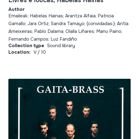
Livres e loucas; Habelas Hainas
Author
Emaileak: Habelas Hainas; Arantza Alfaia; Patricia
Gamallo; Jara Ortiz; Sandra Tamayo; (convidadas:); Antía
Ameixeiras; Pablo Dalama; Olalla Liñares; Manu Paino;
Fernando Campos; Luz Fandiño
Collection type
Sound library
Location:
V / 10