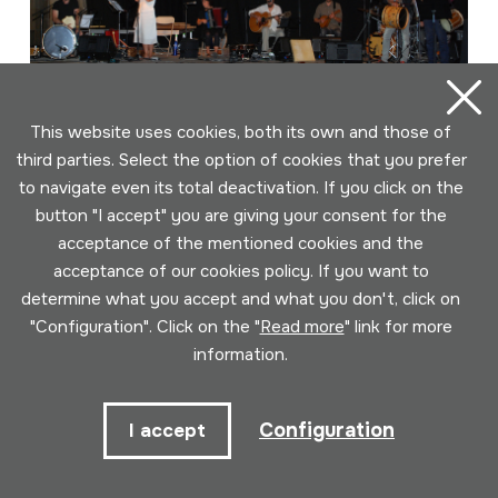
This website uses cookies, both its own and those of
third parties. Select the option of cookies that you prefer
to navigate even its total deactivation. If you click on the
2016-09-04; HM Jardunaldiak; HM
button "I accept" you are giving your consent for the
Udako Kontzertua; Donostia 2016;
acceptance of the mentioned cookies and the
Manuel Pérez; Beltran hirukotea;
acceptance of our cookies policy. If you want to
Brigada Victor Jara; DIGITAL
determine what you accept and what you don't, click on
Author
"Configuration". Click on the "
Read more
" link for more
Egilea: Soinuenea; Emaileak: Manuel Pérez; Beltran
information.
hirukotea; Juan Mari Beltran; Errege Belda; Ander
Barrenetxea; "BRIGADA VICTOR JARA"; Catarina Moura;
Luís Pedro Madeira; Luís Peixoto; Quiné Teles
Configuration
I accept
Collection type
Image archive
Location:
Smedia1/bid_2011-2020/2016