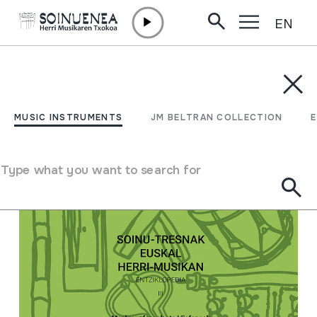
EN
Skip to content
MUSIC INSTRUMENTS
JM BELTRAN COLLECTION
ENCY
Filter
MUSIC INSTRUMENTS
JM BELTRAN COLLECTION
Search engine
Type what you want to search for