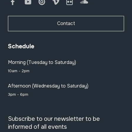
Facebook
Youtube
Issuu
Vimeo
Flickr
SoundCloud
Contact
Schedule
Morning (Tuesday to Saturday)
10am - 2pm
Afternoon (Wednesday to Saturday)
3pm - 6pm
Subscribe to our newsletter to be
informed of all events