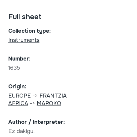
Full sheet
Collection type:
Instruments
Number:
1635
Origin:
EUROPE
->
FRANTZIA
AFRICA
->
MAROKO
Author / Interpreter:
Ez dakigu.