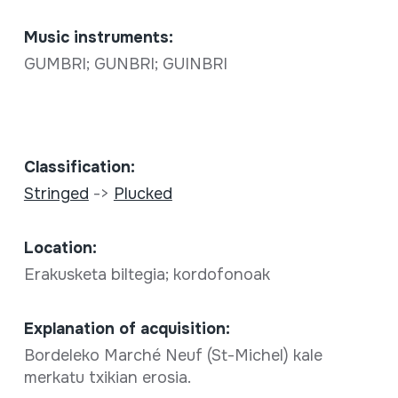
Music instruments:
GUMBRI; GUNBRI; GUINBRI
Classification:
Stringed
->
Plucked
Location:
Erakusketa biltegia; kordofonoak
Explanation of acquisition:
Bordeleko Marché Neuf (St-Michel) kale
merkatu txikian erosia.