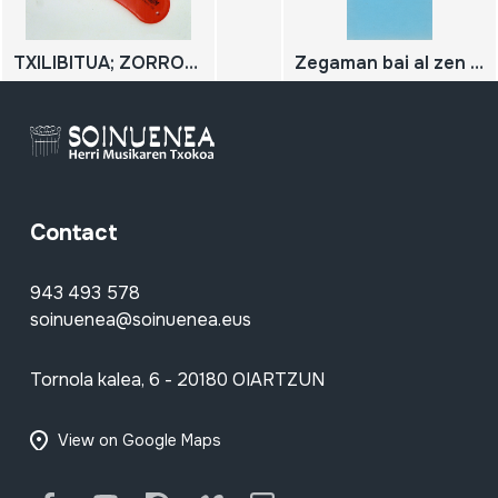
TXILIBITUA; ZORROTZAILEEN TXILIBITUA
Zegaman bai al zen albokalaririk?
Contact
943 493 578
soinuenea@soinuenea.eus
Tornola kalea, 6 - 20180 OIARTZUN
View on Google Maps