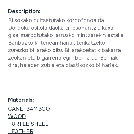
Description:
Bi sokako pultsatutako kordofonoa da.
Dordoka oskola dauka erresonantzia kaxa
gisa, margotutako larruzko mintzarekin estalia.
Banbuzko kirtenean hariak tenkatzeko
zurezko bi larako ditu. Bi larakoetatik bakarra
zeukan eta bigarrena egin berria da. Berriak
dira, halaber, zubia eta plastikozko bi hariak.
Materials:
CANE; BAMBOO
WOOD
TURTLE SHELL
LEATHER