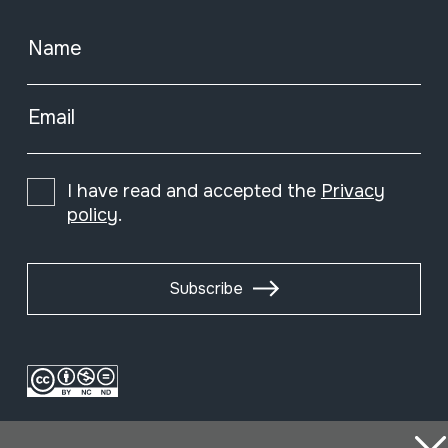
Name
Email
I have read and accepted the
Privacy
policy
.
Subscribe