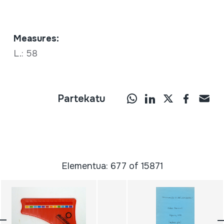
Measures:
L.: 58
Partekatu
Elementua: 677 of 15871