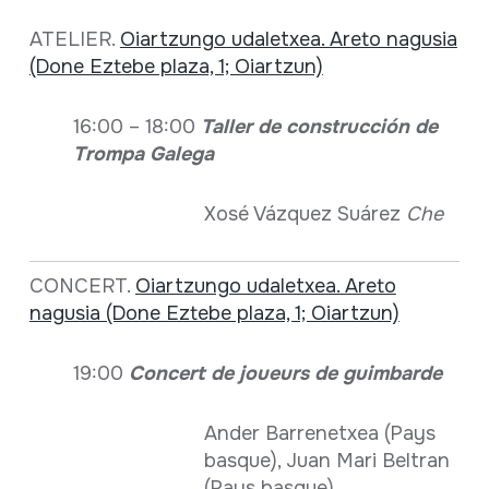
ATELIER.
Oiartzungo udaletxea. Areto nagusia
(Done Eztebe plaza, 1; Oiartzun)
16:00 – 18:00
Taller de construcción de
Trompa Galega
Xosé Vázquez Suárez
Che
CONCERT.
Oiartzungo udaletxea. Areto
nagusia (Done Eztebe plaza, 1; Oiartzun)
19:00
Concert de joueurs de guimbarde
Ander Barrenetxea (Pays
basque), Juan Mari Beltran
(Pays basque)