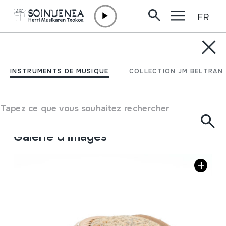
FR
Aller directement au contenu
INSTRUMENTS DE MUSIQUE
CUICA
INSTRUMENTS DE MUSIQUE
COLLECTION JM BELTRAN
Auteur
Ez dakigu.
Type d'instrument de musique
Tapez ce que vous souhaitez rechercher
Membranophones
->
Frictionnés
->
Tige
Galerie d'images