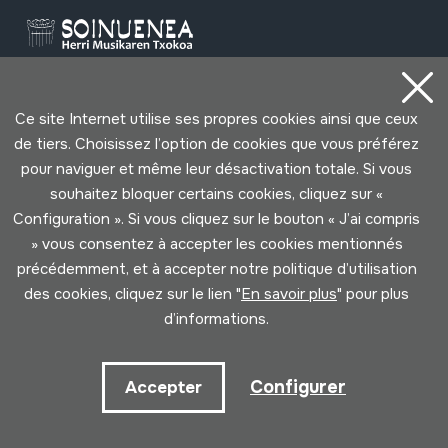
Contact
Ce site Internet utilise ses propres cookies ainsi que ceux
de tiers. Choisissez l’option de cookies que vous préférez
pour naviguer et même leur désactivation totale. Si vous
943 493 578
soinuenea@soinuenea.eus
souhaitez bloquer certains cookies, cliquez sur «
Configuration ». Si vous cliquez sur le bouton « J’ai compris
» vous consentez à accepter les cookies mentionnés
Tornola kalea, 6 - 20180 OIARTZUN
précédemment, et à accepter notre politique d’utilisation
des cookies, cliquez sur le lien "
En savoir plus
" pour plus
Voir sur Google Maps
d’informations.
Facebook
Youtube
Issuu
Vimeo
Flickr
SoundCloud
Configurer
Accepter
Contact