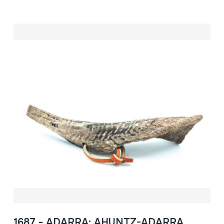
1687 - ADARRA; AHUNTZ-ADARRA