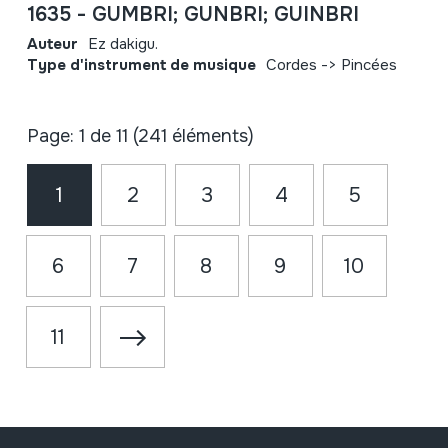
1635 - GUMBRI; GUNBRI; GUINBRI
Auteur
Ez dakigu.
Type d'instrument de musique
Cordes -> Pincées
Page: 1 de 11 (241 éléments)
1
2
3
4
5
6
7
8
9
10
11