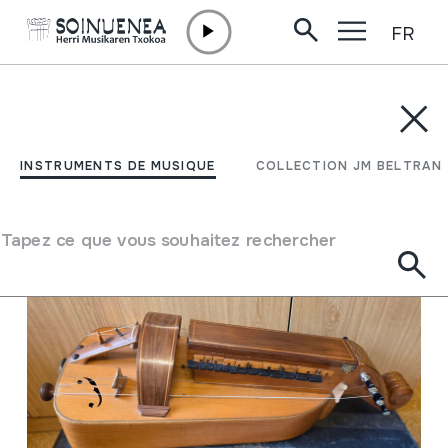
FR
Aller directement au contenu
INSTRUMENTS DE MUSIQUE
COLLECTION JM BELTRAN
Filtrer
INSTRUMENTS DE MUSIQUE
COLLECTION JM BELTRAN
Moteur de recherche
Tapez ce que vous souhaitez rechercher