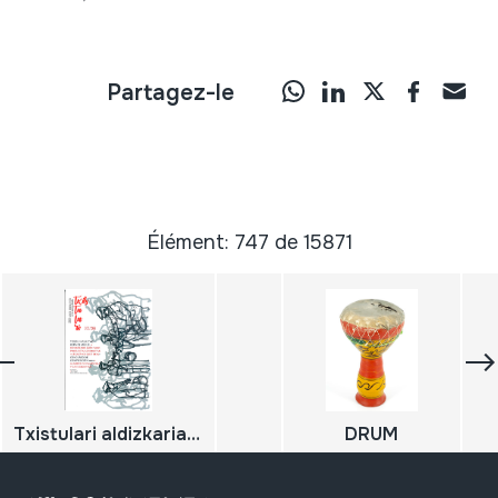
Partagez-le
Élément: 747 de 15871
Txistulari aldizkaria 263/264; Uztaila - Abuztua - Iraila / Urria - Azaroa - Abendua
DRUM