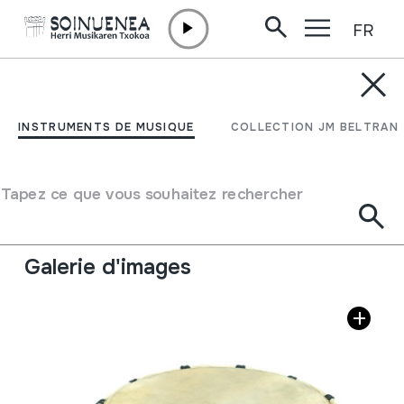
FR
Aller directement au contenu
INSTRUMENTS DE MUSIQUE
DRUM
INSTRUMENTS DE MUSIQUE
COLLECTION JM BELTRAN
Auteur
Ez dakigu.
Type d'instrument de musique
Tapez ce que vous souhaitez rechercher
Membranophones
->
Frappés
->
Frappés à l'aide des
mains
Galerie d'images