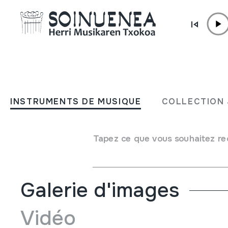
Aller directement au contenu
INSTRUMENTS DE MUSIQUE
DULTZAINA; DULZAINA
INSTRUMENTS DE MUSIQUE
COLLECTION 
Auteur
Markiegi, Iñaki
Type d'instrument de musique
Tapez ce que vous souhaitez re
Aérophones
->
Anches
->
Double (hautbois)
Galerie d'images
Vidéo