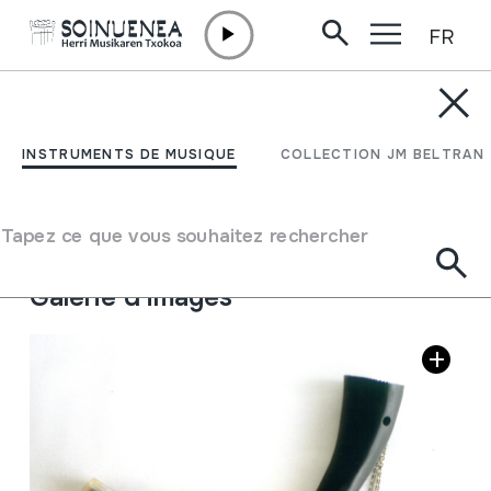
FR
Aller directement au contenu
INSTRUMENTS DE MUSIQUE
Alboka
INSTRUMENTS DE MUSIQUE
COLLECTION JM BELTRAN
Auteur
Martinez Osses, Jose Antonio
Type d'instrument de musique
Tapez ce que vous souhaitez rechercher
Aérophones
->
Anches
->
Simple battante (clarinette)
Galerie d'images