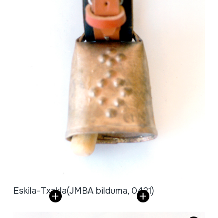
Eskila-Txakla
(JMBA bilduma, 0421)