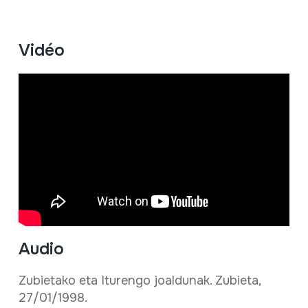
Vidéo
Audio
Zubietako eta Iturengo joaldunak. Zubieta,
27/01/1998.