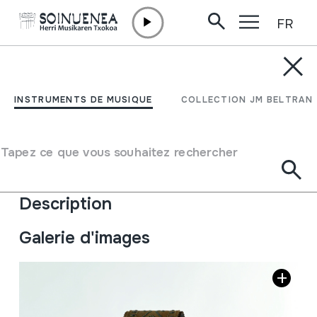
FR
Aller directement au contenu
ENCYCLOPÉDIE
Ezkila, joareak,
INSTRUMENTS DE MUSIQUE
COLLECTION JM BELTRAN
txintxarriak
Tapez ce que vous souhaitez rechercher
Type d'instrument de musique
Idiophones
->
Frappés
->
Indirectement
Description
Galerie d'images