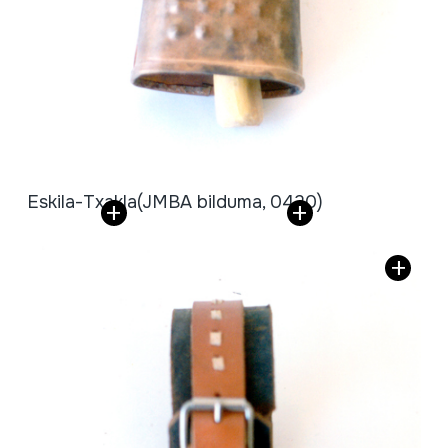
Eskila-Txakla
(JMBA bilduma, 0420)