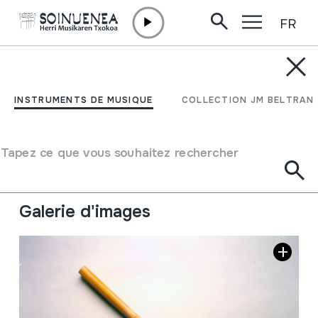
FR
Aller directement au contenu
ENCYCLOPÉDIE
Caña
INSTRUMENTS DE MUSIQUE
COLLECTION JM BELTRAN
Type d'instrument de musique
Idiophones
->
Frappés
->
Indirectement
Tapez ce que vous souhaitez rechercher
Description
Galerie d'images