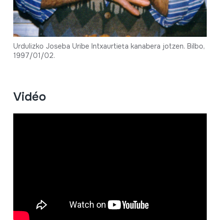
Urdulizko Joseba Uribe Intxaurtieta kanabera jotzen. Bilbo,
1997/01/02.
Vidéo