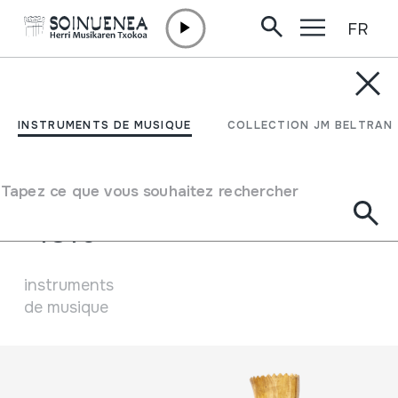
FR
Aller directement au contenu
CENTRE DE DOCUMENTATION
Collection d'instruments
INSTRUMENTS DE MUSIQUE
COLLECTION JM BELTRAN
Bienvenue dans la collection d'instruments
Tapez ce que vous souhaitez rechercher
1816
instruments
de musique