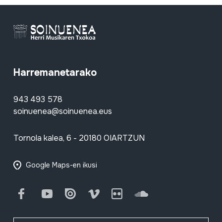
Harremanetarako
943 493 578
soinuenea@soinuenea.eus
Tornola kalea, 6 - 20180 OIARTZUN
Google Maps-en ikusi
Facebook
Youtube
Issuu
Vimeo
Flickr
SoundCloud