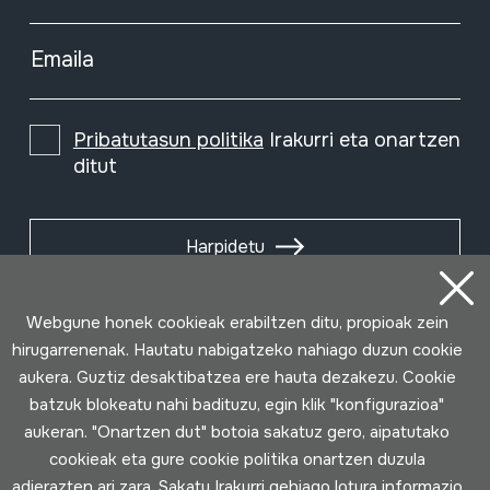
Emaila
Pribatutasun politika
Irakurri eta onartzen
ditut
Harpidetu
Webgune honek cookieak erabiltzen ditu, propioak zein
hirugarrenenak. Hautatu nabigatzeko nahiago duzun cookie
aukera. Guztiz desaktibatzea ere hauta dezakezu. Cookie
batzuk blokeatu nahi badituzu, egin klik "konfigurazioa"
aukeran. "Onartzen dut" botoia sakatuz gero, aipatutako
cookieak eta gure cookie politika onartzen duzula
adierazten ari zara. Sakatu
Irakurri gehiago
lotura informazio