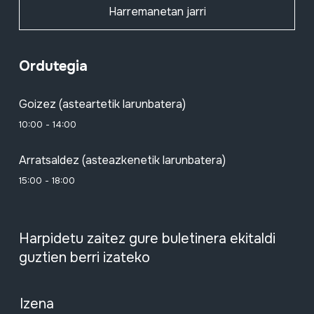
Harremanetan jarri
Ordutegia
Goizez (asteartetik larunbatera)
10:00 - 14:00
Arratsaldez (asteazkenetik larunbatera)
15:00 - 18:00
Harpidetu zaitez gure buletinera ekitaldi
guztien berri izateko
Izena