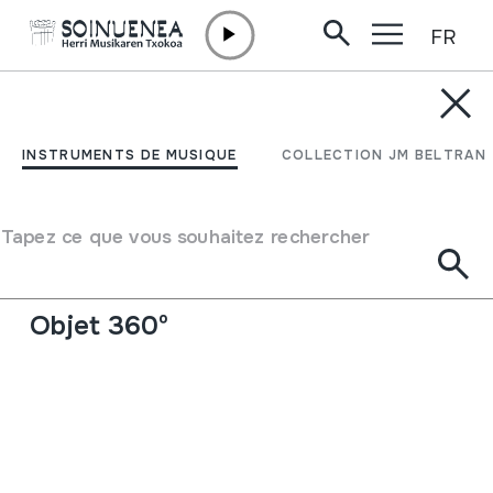
FR
Aller directement au contenu
INSTRUMENTS DE MUSIQUE
ATABALA; DANBORRA
INSTRUMENTS DE MUSIQUE
COLLECTION JM BELTRAN
Auteur
Inazio Barrio; Urretxuko danbor egilea.
Type d'instrument de musique
Tapez ce que vous souhaitez rechercher
Membranophones
->
Frappés
->
Frappés à l'aide des
baguettes
Objet 360º