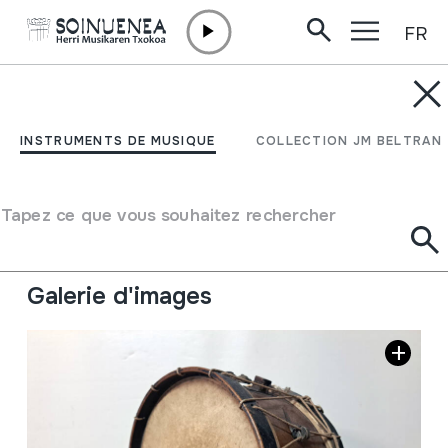
FR
Aller directement au contenu
INSTRUMENTS DE MUSIQUE
ATABALA
INSTRUMENTS DE MUSIQUE
COLLECTION JM BELTRAN
Auteur
Ez dakigu.
Type d'instrument de musique
Tapez ce que vous souhaitez rechercher
Membranophones
->
Frappés
->
Frappés à l'aide des
baguettes
Galerie d'images