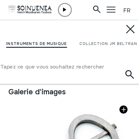
FR
Aller directement au contenu
INSTRUMENTS DE MUSIQUE
BIRIMBAO; TROMPA
INSTRUMENTS DE MUSIQUE
COLLECTION JM BELTRAN
Auteur
Otilio Alvarez; Vilarmean; Fontsagrada.
Type d'instrument de musique
Tapez ce que vous souhaitez rechercher
Idiophones
->
Pointillé / flexible
->
Pas de table d
´harmonie
Galerie d'images