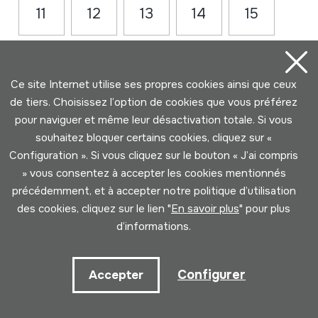
11
12
13
14
15
16
17
18
19
Ce site Internet utilise ses propres cookies ainsi que ceux
de tiers. Choisissez l’option de cookies que vous préférez
pour naviguer et même leur désactivation totale. Si vous
souhaitez bloquer certains cookies, cliquez sur «
Configuration ». Si vous cliquez sur le bouton « J’ai compris
» vous consentez à accepter les cookies mentionnés
précédemment, et à accepter notre politique d’utilisation
des cookies, cliquez sur le lien "
En savoir plus
" pour plus
Contact
d’informations.
943 493 578
Configurer
Accepter
soinuenea@soinuenea.eus