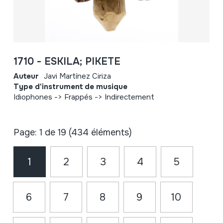
1710 - ESKILA; PIKETE
Auteur
Javi Martínez Ciriza
Type d'instrument de musique
Idiophones -> Frappés -> Indirectement
Page: 1 de 19 (434 éléments)
1
2
3
4
5
6
7
8
9
10