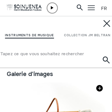
FR
Aller directement au contenu
INSTRUMENTS DE MUSIQUE
CAJA
INSTRUMENTS DE MUSIQUE
COLLECTION JM BELTRAN
Auteur
Ez dakigu.
Type d'instrument de musique
Tapez ce que vous souhaitez rechercher
Membranophones
->
Frappés
->
Frappés à l'aide des
baguettes
Galerie d'images