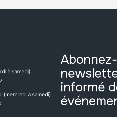
Abonnez-
newslette
rdi à samedi)
0
informé d
i (mercredi à samedi)
événeme
0