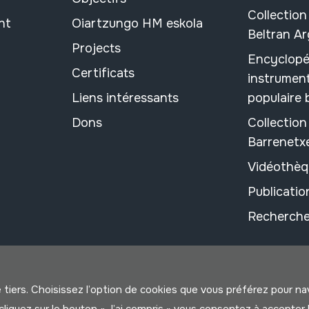
Collection
nt
Oiartzungo HM eskola
Beltran A
Projects
Encyclopé
Certificats
instrument
Liens intéressants
populaire
Dons
Collectio
Barrenetx
Vidéothèq
Publicati
Recherche
e tiers. Choisissez l’option de cookies que vous préférez pour n