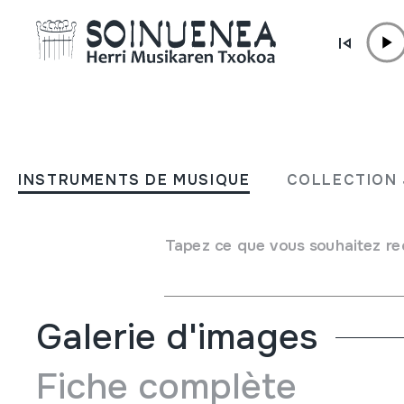
Aller directement au contenu
INSTRUMENTS DE MUSIQUE
Campanes Power Point
INSTRUMENTS DE MUSIQUE
COLLECTION 
Auteur
Egilea: Francesc Llop i BayoEmaile ezberdinak
Type d'instrument de musique
Tapez ce que vous souhaitez re
Idiophones
->
Frappés
->
Indirectement
Galerie d'images
Fiche complète