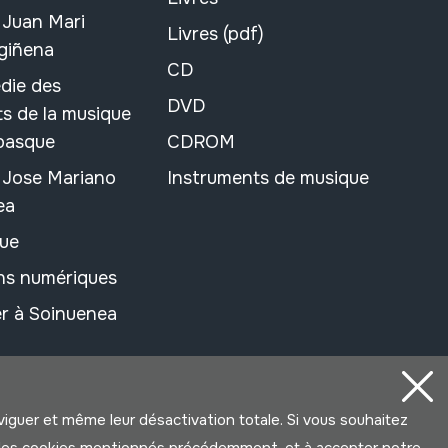
 Juan Mari
Livres (pdf)
rgiñena
CD
die des
DVD
s de la musique
 basque
CDROM
n Jose Mariano
Instruments de musique
ea
ue
ons numériques
r à Soinuenea
aviguer et même leur désactivation totale. Si vous souhaitez