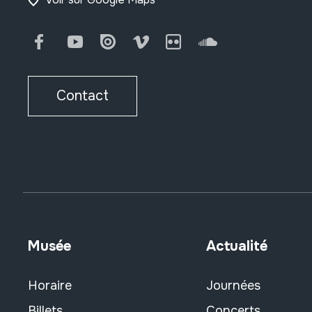
Facebook
Youtube
Issuu
Vimeo
Flickr
SoundCloud
Contact
Musée
Actualité
Horaire
Journées
Billets
Concerts