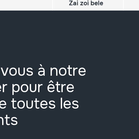
Zai zoi bele
vous à notre
r pour être
e toutes les
nts