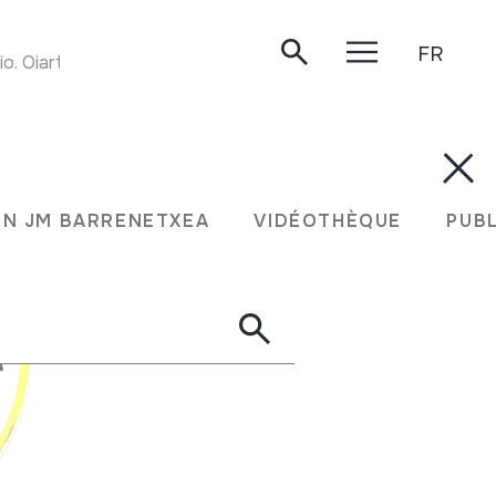
FR
. Oiartzun, 1999.
N JM BARRENETXEA
VIDÉOTHÈQUE
PUB