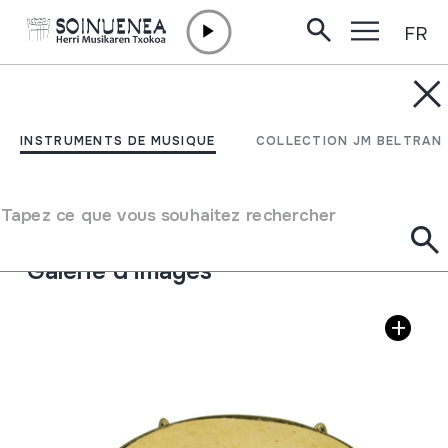
FR
Aller directement au contenu
INSTRUMENTS DE MUSIQUE
CUICA
INSTRUMENTS DE MUSIQUE
COLLECTION JM BELTRAN
Auteur
Caramurú s. a. IND. BRAS.
Type d'instrument de musique
Tapez ce que vous souhaitez rechercher
Membranophones
->
Frictionnés
->
Tige
Galerie d'images