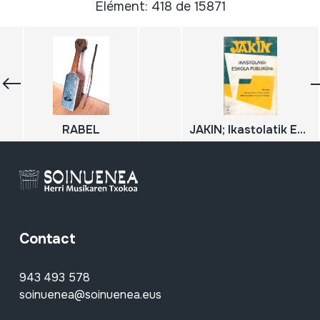
Élément: 418 de 15871
RABEL
JAKIN; Ikastolatik Eskola Publikora;
Contact
943 493 578
soinuenea@soinuenea.eus