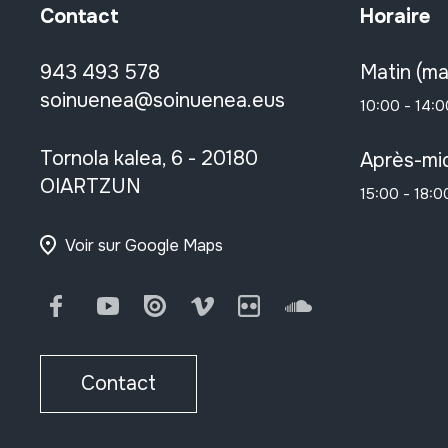
Contact
Horaire
943 493 578
Matin (ma
soinuenea@soinuenea.eus
10:00 - 14:0
Tornola kalea, 6 - 20180
Après-mid
OIARTZUN
15:00 - 18:0
Voir sur Google Maps
Facebook
Youtube
Issuu
Vimeo
Flickr
SoundCloud
Contact