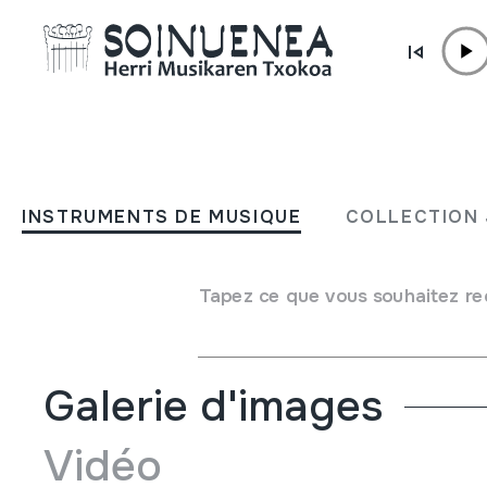
Aller directement au contenu
INSTRUMENTS DE MUSIQUE
DUNBA; BOMBO
INSTRUMENTS DE MUSIQUE
COLLECTION 
Auteur
Ez dakigu.
Type d'instrument de musique
Tapez ce que vous souhaitez re
Membranophones
->
Frappés
->
Frappés à l'aide des bag
Galerie d'images
Vidéo