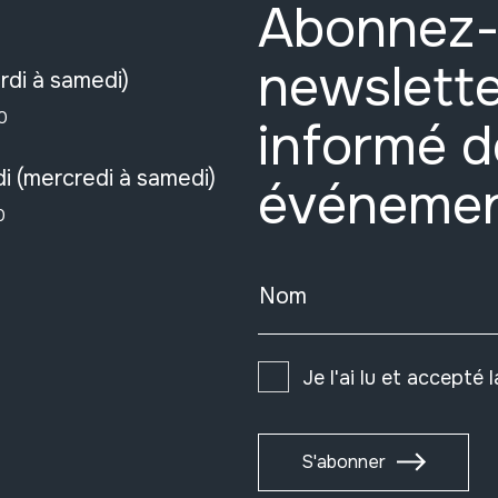
Abonnez-
newslette
rdi à samedi)
0
informé d
i (mercredi à samedi)
événeme
0
Nom
Je l'ai lu et accepté 
S'abonner