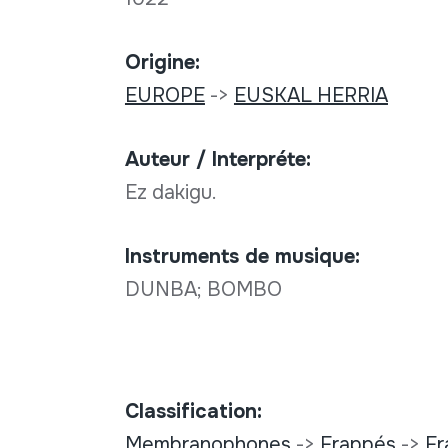
Origine:
EUROPE
->
EUSKAL HERRIA
Auteur / Interpréte:
Ez dakigu.
Instruments de musique:
DUNBA; BOMBO
Classification:
Membranophones
->
Frappés
->
Fr