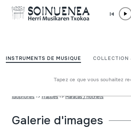
Aller directement au contenu
INSTRUMENTS DE MUSIQUE
Enciclopedia della musica 
INSTRUMENTS DE MUSIQUE
COLLECTION 
Volume 7; Musica e religio
Tapez ce que vous souhaitez re
Auteur
Francesco Casu;Marco Lutzu;
Type d'instrument de musique
Idiophones
->
Frappés
->
Maracas / hochets
Galerie d'images