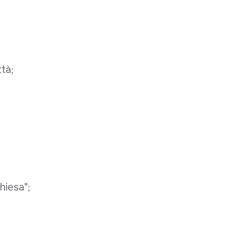
tà;
hiesa";