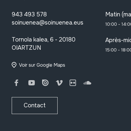
943 493 578
Matin (ma
soinuenea@soinuenea.eus
10:00 - 14:0
Tornola kalea, 6 - 20180
Après-mid
OIARTZUN
15:00 - 18:0
Voir sur Google Maps
Facebook
Youtube
Issuu
Vimeo
Flickr
SoundCloud
Contact