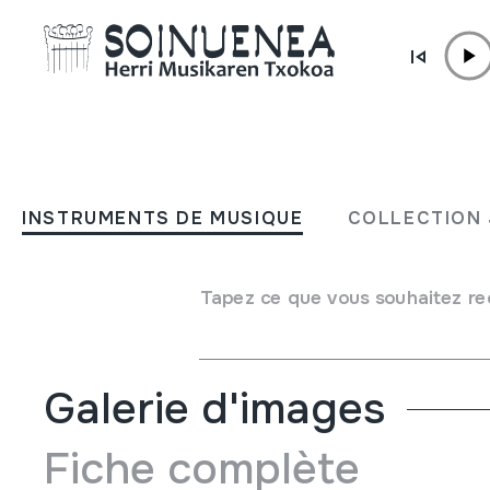
Aller directement au contenu
INSTRUMENTS DE MUSIQUE
FLAUTA; Flauta de tambor
INSTRUMENTS DE MUSIQUE
COLLECTION 
Auteur
Ez dakigu.
Type d'instrument de musique
Tapez ce que vous souhaitez re
Aérophones
->
Flûtes
->
Á Bec (á une main)
Galerie d'images
Fiche complète