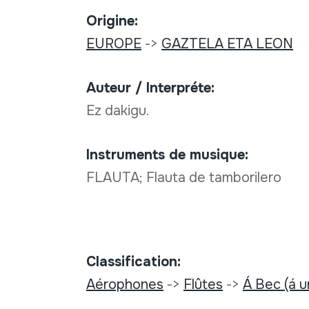
Origine:
EUROPE
->
GAZTELA ETA LEON
Auteur / Interpréte:
Ez dakigu.
Instruments de musique:
FLAUTA; Flauta de tamborilero
Classification:
Aérophones
->
Flûtes
->
Á Bec (á u