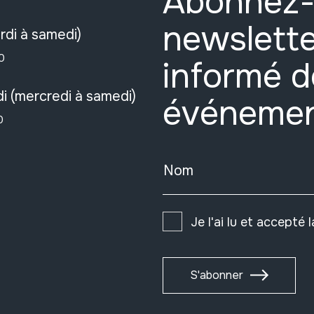
Abonnez-
newslette
rdi à samedi)
0
informé d
i (mercredi à samedi)
événeme
0
Nom
Je l'ai lu et accepté 
S'abonner