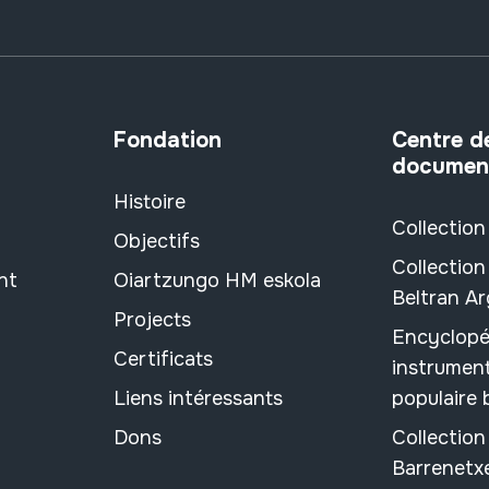
Fondation
Centre d
documen
Histoire
Collection
Objectifs
Collection
nt
Oiartzungo HM eskola
Beltran A
Projects
Encyclopé
Certificats
instrument
Liens intéressants
populaire
Dons
Collectio
Barrenetx