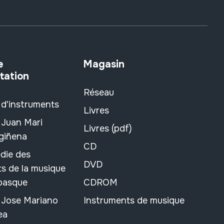
e
Magasin
tation
Réseau
 d'instruments
Livres
 Juan Mari
Livres (pdf)
rgiñena
CD
die des
DVD
s de la musique
 basque
CDROM
n Jose Mariano
Instruments de musique
ea