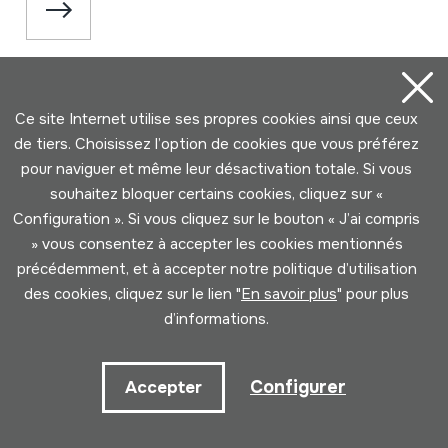
Ce site Internet utilise ses propres cookies ainsi que ceux
de tiers. Choisissez l’option de cookies que vous préférez
pour naviguer et même leur désactivation totale. Si vous
souhaitez bloquer certains cookies, cliquez sur «
Configuration ». Si vous cliquez sur le bouton « J’ai compris
Contact
» vous consentez à accepter les cookies mentionnés
précédemment, et à accepter notre politique d’utilisation
943 493 578
des cookies, cliquez sur le lien "
En savoir plus
" pour plus
soinuenea@soinuenea.eus
d’informations.
Tornola kalea, 6 - 20180 OIARTZUN
Configurer
Accepter
Voir sur Google Maps