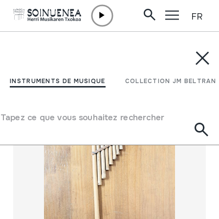
FR
Aller directement au contenu
INSTRUMENTS DE MUSIQUE
COLLECTION JM BELTRAN
Filtrer
INSTRUMENTS DE MUSIQUE
COLLECTION JM BELTRAN
Moteur de recherche
Tapez ce que vous souhaitez rechercher