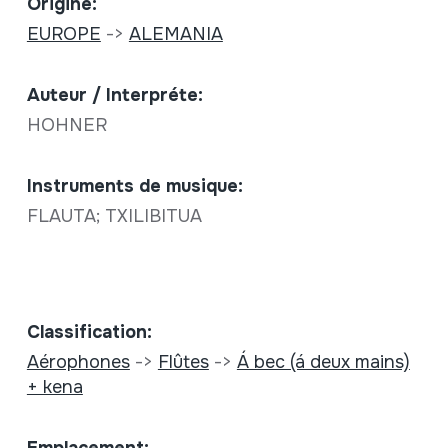
Origine:
EUROPE
->
ALEMANIA
Auteur / Interpréte:
HOHNER
Instruments de musique:
FLAUTA; TXILIBITUA
Classification:
Aérophones
->
Flûtes
->
Á bec (á deux mains)
+ kena
Emplacement: