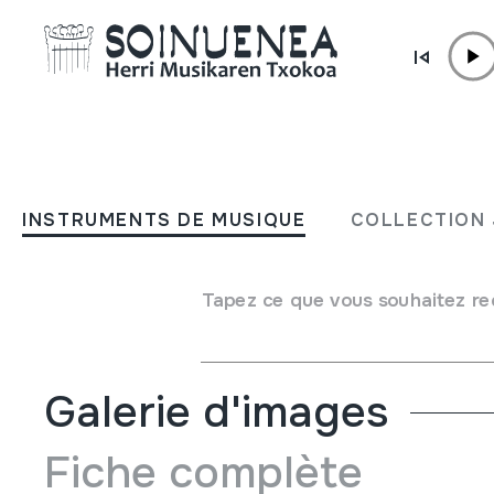
Aller directement au contenu
INSTRUMENTS DE MUSIQUE
LOS CAZUELOS
INSTRUMENTS DE MUSIQUE
COLLECTION 
Auteur
Fernando Jalon
Type d'instrument de musique
Tapez ce que vous souhaitez re
Idiophones
->
Frappés
->
Indirectement
Galerie d'images
Fiche complète