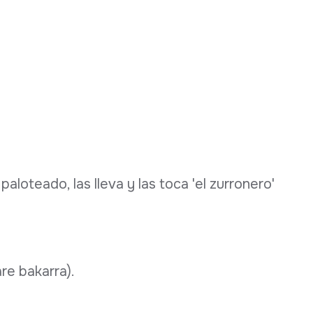
paloteado, las lleva y las toca 'el zurronero'
re bakarra).